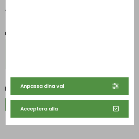
Jag vill delta på (välj en eller båda)
Dagsaktiviteter
Middag
Eventuella allergier eller annan information
Jag godkänner Hjulsbro Steels
hantering av
Anpassa dina val
personuppgifter
Skicka
Acceptera alla