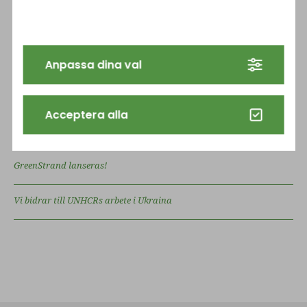
SENASTE INLÄGG
Ny satsning inom bergsförstärkning 17,8mm
Anpassa dina val
Solcellsanläggning i drift
Acceptera alla
Stora investeringar i solenergi
GreenStrand lanseras!
Vi bidrar till UNHCRs arbete i Ukraina