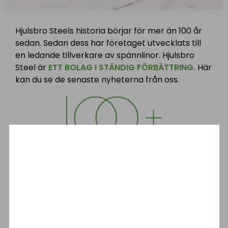
Hjulsbro Steels historia börjar för mer än 100 år
sedan. Sedan dess har företaget utvecklats till
en ledande tillverkare av spännlinor. Hjulsbro
Steel är
ETT BOLAG I STÄNDIG FÖRBÄTTRING.
Här
kan du se de senaste nyheterna från oss.
Mer än 100 år av erfarenhet
Ett företag i ständig utveckling