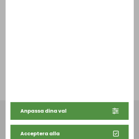
Ny satsning inom bergsförstärkning 17,8mm
Solcellsanläggning i drift
Stora investeringar i solenergi
GreenStrand lanseras!
Vi bidrar till UNHCRs arbete i Ukraina
Anpassa dina val
HEM
PRODUKTER
HÅLLBARHET
HISTORIK
AKTUELLT
KONTAKT
Acceptera alla