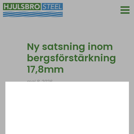
Ny satsning inom
bergsförstärkning
17,8mm
maj 8, 2026
Vi lanserar nu en ny satsning inom
BERGSFÖRSTÄRKNING
,
17,8 MM
. Satsningen
är en del av vårt långsiktiga arbete med att
erbjuda tekniskt avancerade och
tillsammans med GreenStrand mer hållbara