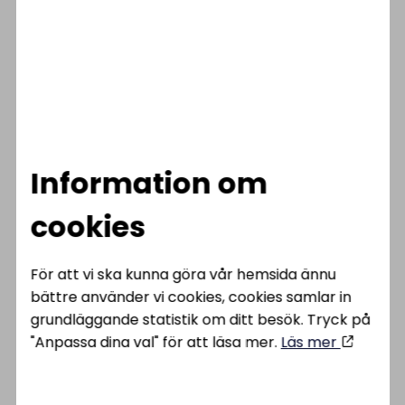
lösningar för krävande berg- och
infrastrukturprojekt.
Greenstrand – framtidens
spännlina
Greenstrand är en modern PC strand
utvecklad för att minska klimatpåverkan
jämfört med traditionella spännlinor,
samtidigt som den uppfyller högt ställda
Information om
tekniska krav.
cookies
För att vi ska kunna göra vår hemsida ännu
bättre använder vi cookies, cookies samlar in
FÖREGÅENDE
Solcellsanläggning i drift
grundläggande statistik om ditt besök. Tryck på
"Anpassa dina val" för att läsa mer.
Läs mer
SENASTE INLÄGG