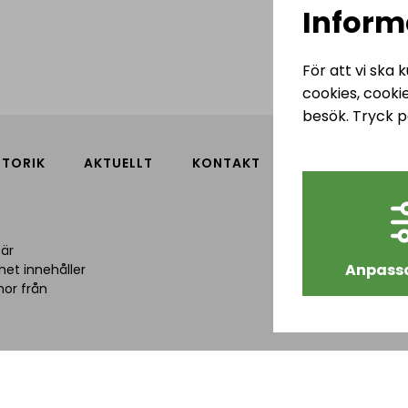
Inform
För att vi ska
cookies, cooki
besök. Tryck p
STORIK
AKTUELLT
KONTAKT
Hjulsbro S
Tallbergav
 är
589 43 Link
Anpassa
het innehåller
nor från