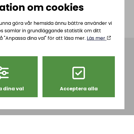
ation om cookies
 kunna göra vår hemsida ännu bättre använder vi
es samlar in grundläggande statistik om ditt
å "Anpassa dina val" för att läsa mer.
Läs mer
teel AB
info@hjulsbrosteel.com
ägen 43,
Tel: 013 – 32 82 00
öping
 dina val
Acceptera alla