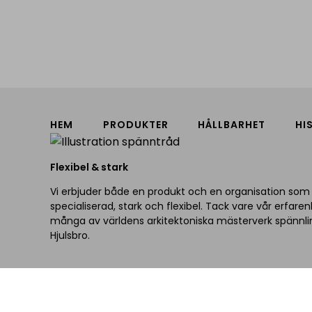
HEM
PRODUKTER
HÅLLBARHET
HI
Flexibel & stark
Vi erbjuder både en produkt och en organisation som
specialiserad, stark och flexibel. Tack vare vår erfaren
många av världens arkitektoniska mästerverk spännli
Hjulsbro.