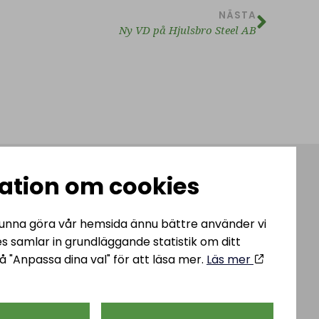
NÄSTA
Ny VD på Hjulsbro Steel AB
ation om cookies
 kunna göra vår hemsida ännu bättre använder vi
es samlar in grundläggande statistik om ditt
teel AB
info@hjulsbrosteel.com
å "Anpassa dina val" för att läsa mer.
Läs mer
ägen 43,
Tel: 013 – 32 82 00
öping